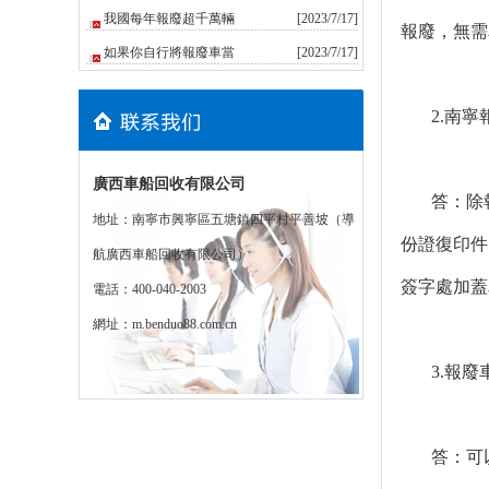
我國每年報廢超千萬輛
[2023/7/17]
報廢，無需
如果你自行將報廢車當
[2023/7/17]
2.南
廣西車船回收有限公司
答：除
地址：南寧市興寧區五塘鎮四平村平善坡（導
份證復印件
航廣西車船回收有限公司）
簽字處加蓋
電話：400-040-2003
網址：
m.benduo88.com.cn
3.報
答：可