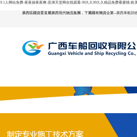
9.1人网站免费-夜夜操夜夜爽-亚洲天堂网在线观看-99久久99久久精品免费看蜜桃-
廣西區國資委直屬廣西現代物流集團，下屬國有獨資企業--
廣西車船回
網站首頁
公司簡介
汽車回收