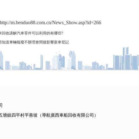
://m.benduo88.com.cn/News_Show.asp?id=266
車回收講解汽車零件可以利用的有哪些?
否知道車輛報廢不辦理會間接影響新車登記
司
五塘鎮四平村平善坡（導航廣西車船回收有限公司）