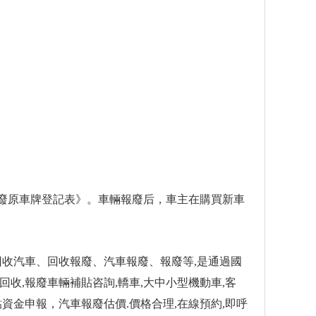
廢原車牌登記表》。車輛報廢后，車主在購買新車
回收汽車、回收報廢、汽車報廢、報廢等,是通過國
收,報廢車輛補貼咨詢,轎車,大中小型機動車,客
貼資金申報，汽車報廢估價.價格合理,在線預約,即呼