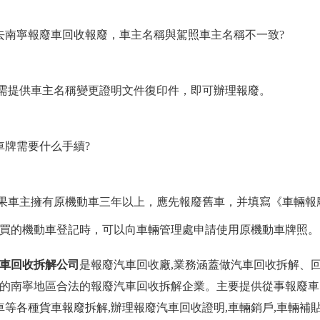
何去南寧報廢車回收報廢，車主名稱與駕照車主名稱不一致?
需提供車主名稱變更證明文件復印件，即可辦理報廢。
留車牌需要什么手續?
果車主擁有原機動車三年以上，應先報廢舊車，并填寫《車輛報
買的機動車登記時，可以向車輛管理處申請使用原機動車牌照。
車回收拆解公司
是
報廢汽車回收廠
,業務涵蓋做汽車回收拆解、
的南寧地區合法的報廢汽車回收拆解企業。主要提供從事報廢車回
掛車等各種貨車報廢拆解,辦理報廢汽車回收證明,車輛銷戶,車輛補