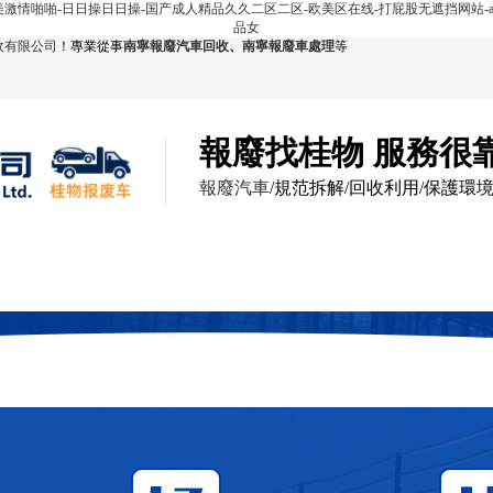
欧美激情啪啪-日日操日日操-国产成人精品久久二区二区-欧美区在线-打屁股无遮挡网站-a
品女
收有限公司
！專業從事
南寧報廢汽車回收
、
南寧報廢車處理
等
報廢找桂物 服務很
報廢汽車
/規范拆解/回收利用/保護環
回收展示
服務范圍
報廢現場