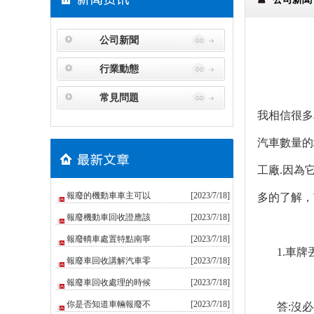
公司新聞
行業動態
常見問題
我相信很多
汽車數量的
工廠.因為
報廢的機動車車主可以
[2023/7/18]
多的了解，
報廢機動車回收證應該
[2023/7/18]
報廢轎車處置特點南寧
[2023/7/18]
1.車牌丟
報廢車回收講解汽車零
[2023/7/18]
報廢車回收處理的時候
[2023/7/18]
你是否知道車輛報廢不
[2023/7/18]
答:沒