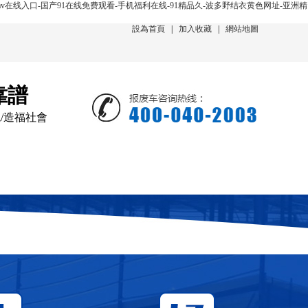
v在线入口-国产91在线免费观看-手机福利在线-91精品久-波多野结衣黄色网址-亚洲精
設為首頁
|
加入收藏
|
網站地圖
靠譜
境/造福社會
新聞動態
在線回收
聯系我們