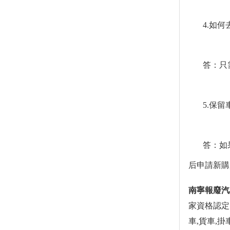
4.如
答：只
5.保
答：如
后申請新購
南寧報廢汽
家資格認定
車,貨車,