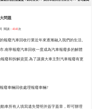
大問題
司
閱讀：
4141
次
的報廢汽車回收行業近年來逐漸融入我們的生活。
市.南寧報廢汽車回收一度成為汽車報廢多的解體
的報廢和拆解資質.為了讓廣大車主對汽車報廢有更
報廢車輛回收處理報廢車輛?
機動車所有人填寫遺失聲明并簽字蓋章，即可辦理