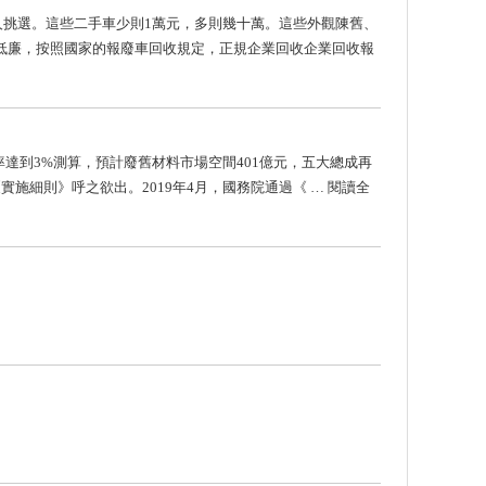
人挑選。這些二手車少則1萬元，多則幾十萬。這些外觀陳舊、
低廉，按照國家的報廢車回收規定，正規企業回收企業回收報
率達到3%測算，預計廢舊材料市場空間401億元，五大總成再
實施細則》呼之欲出。2019年4月，國務院通過《
… 閱讀全