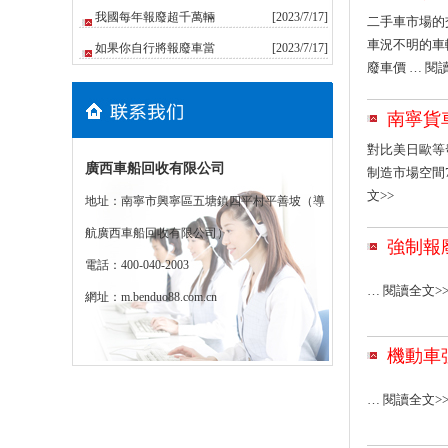
我國每年報廢超千萬輛
[2023/7/17]
二手車市場的
車況不明的車
如果你自行將報廢車當
[2023/7/17]
廢車價
… 閱
南寧貨
對比美日歐等
廣西車船回收有限公司
制造市場空間
文>>
地址：南寧市興寧區五塘鎮四平村平善坡（導
航廣西車船回收有限公司）
強制報
電話：400-040-2003
… 閱讀全文>
網址：
m.benduo88.com.cn
機動車
… 閱讀全文>