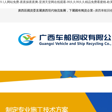
9.1人网站免费-夜夜操夜夜爽-亚洲天堂网在线观看-99久久99久久精品免费看蜜桃-
廣西區國資委直屬廣西現代物流集團，下屬國有獨資企業--
廣西車船回
網站首頁
公司簡介
汽車回收