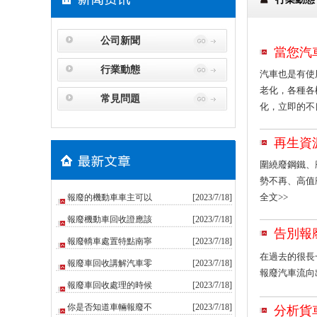
公司新聞
當您汽
行業動態
汽車也是有使
老化，各種各
常見問題
化，立即的不
再生資
圍繞廢鋼鐵、
勢不再、高值
全文>>
報廢的機動車車主可以
[2023/7/18]
報廢機動車回收證應該
[2023/7/18]
告別報
報廢轎車處置特點南寧
[2023/7/18]
在過去的很長
報廢車回收講解汽車零
[2023/7/18]
報廢汽車流向
報廢車回收處理的時候
[2023/7/18]
你是否知道車輛報廢不
[2023/7/18]
分析貨