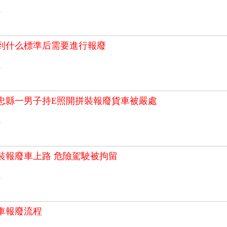
>
到什么標準后需要進行報廢
>
忠縣一男子持E照開拼裝報廢貨車被嚴處
>
裝報廢車上路 危險駕駛被拘留
>
車報廢流程