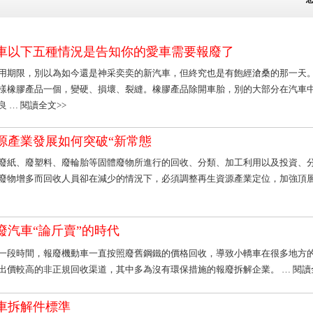
車以下五種情況是告知你的愛車需要報廢了
用期限，別以為如今還是神采奕奕的新汽車，但終究也是有飽經滄桑的那一天
樣橡膠產品一個，變硬、損壞、裂縫。橡膠產品除開車胎，別的大部分在汽車
良
… 閱讀全文>>
源產業發展如何突破“新常態
廢紙、廢塑料、廢輪胎等固體廢物所進行的回收、分類、加工利用以及投資、
廢物增多而回收人員卻在減少的情況下，必須調整再生資源產業定位，加強頂
廢汽車“論斤賣”的時代
一段時間，報廢機動車一直按照廢舊鋼鐵的價格回收，導致小轎車在很多地方的回收
出價較高的非正規回收渠道，其中多為沒有環保措施的報廢拆解企業。
… 閱讀
車拆解件標準