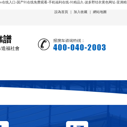
v在线入口-国产91在线免费观看-手机福利在线-91精品久-波多野结衣黄色网址-亚洲精
設為首頁
|
加入收藏
|
網站地圖
靠譜
境/造福社會
新聞動態
在線回收
聯系我們