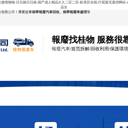
欧美激情啪啪-日日操日日操-国产成人精品久久二区二区-欧美区在线-打屁股无遮挡网站-a
品女
收有限公司
！專業從事
南寧報廢汽車回收
、
南寧報廢車處理
等
報廢找桂物 服務很
報廢汽車
/規范拆解/回收利用/保護環
回收展示
服務范圍
報廢現場