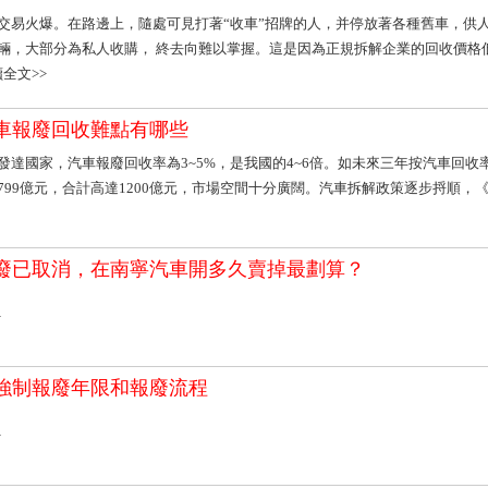
交易火爆。在路邊上，隨處可見打著“收車”招牌的人，并停放著各種舊車，供
輛，大部分為私人收購， 終去向難以掌握。這是因為正規拆解企業的回收價格
讀全文>>
車報廢回收難點有哪些
發達國家，汽車報廢回收率為3~5%，是我國的4~6倍。如未來三年按汽車回收
799億元，合計高達1200億元，市場空間十分廣闊。汽車拆解政策逐步捋順，《
廢已取消，在南寧汽車開多久賣掉最劃算？
>
強制報廢年限和報廢流程
>