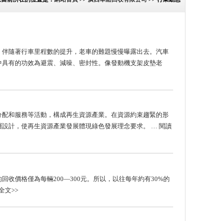
。伴隨著行車里程數的提升，老車的難題慢慢曝露出去。汽車
中具有的功效為避震、減噪、密封性。像發動機支架皮墊老
分配和服務等活動，構成再生資源產業。在資源約束趨緊的形
層設計，使再生資源產業發展體現綠色發展理念要求。
… 閱讀
價格僅為每輛200—300元。所以，以往每年約有30%的
全文>>