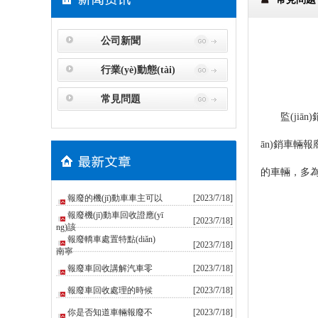
公司新聞
行業(yè)動態(tài)
常見問題
監(jiān)
ān)銷車輛報
的車輛，多為
報廢的機(jī)動車車主可以
[2023/7/18]
報廢機(jī)動車回收證應(yī
[2023/7/18]
ng)該
報廢轎車處置特點(diǎn)
[2023/7/18]
南寧
報廢車回收講解汽車零
[2023/7/18]
報廢車回收處理的時候
[2023/7/18]
你是否知道車輛報廢不
[2023/7/18]