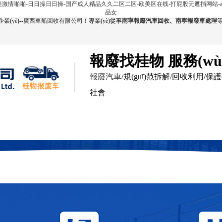
欧美激情啪啪-日日操日日操-国产成人精品久久二区二区-欧美区在线-打屁股无遮挡网站-a
品女
(yè)--
廣西車船回收有限公司
！專業(yè)從事
南寧報廢汽車回收
、
南寧報廢車處理
報廢找桂物 服務(w
報廢汽車
/規(guī)范拆解/回收利用/保護(
社會
回收展示
服務(wù)范圍
報廢現(xiàn)場
新