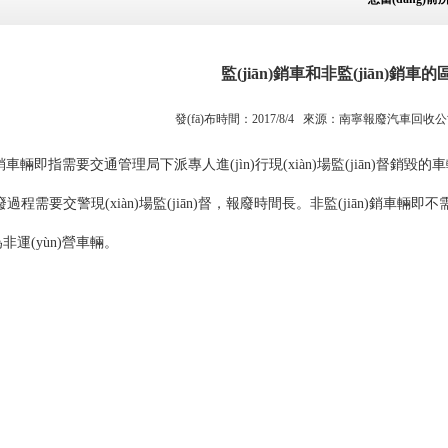
監(jiān)銷車和非監(jiān)銷車的區
發(fā)布時間：2017/8/4 來源：
南寧報廢汽車回收公
銷車輛即指需要交通管理局下派專人進(jìn)行現(xiàn)場監(jiān)督銷毀
廢過程需要交警現(xiàn)場監(jiān)督，報廢時間長。非監(jiān)銷車輛即不需
非運(yùn)營車輛。