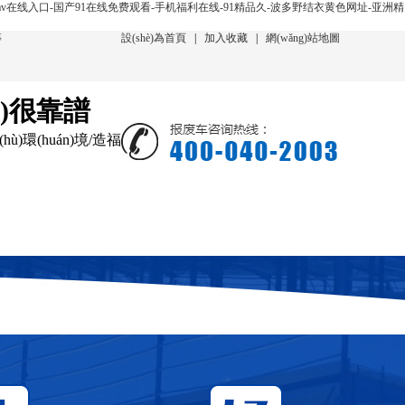
v在线入口-国产91在线免费观看-手机福利在线-91精品久-波多野结衣黄色网址-亚洲精
等
設(shè)為首頁
|
加入收藏
|
網(wǎng)站地圖
ù)很靠譜
hù)環(huán)境/造福
聞動態(tài)
在線回收
聯(lián)系我們