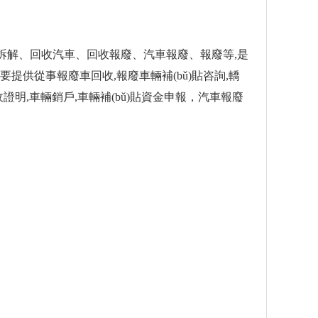
車回收拆解、回收汽車、回收報廢、汽車報廢、報廢等,是
主要提供從事報廢車回收,報廢車輛補(bǔ)貼咨詢,轎
收證明,車輛銷戶,車輛補(bǔ)貼資金申報，汽車報廢