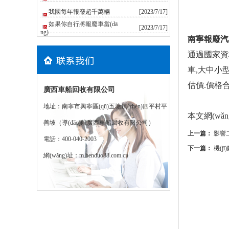
我國每年報廢超千萬輛
[2023/7/17]
如果你自行將報廢車當(dā
[2023/7/17]
ng)
南寧報廢汽
通過國家資格
車,大中小型
估價.價格合
廣西車船回收有限公司
地址：南寧市興寧區(qū)五塘鎮(zhèn)四平村平
本文網(wǎng)址
善坡（導(dǎo)航廣西車船回收有限公司）
上一篇：
影響
電話：400-040-2003
下一篇：
機(j
網(wǎng)址：
m.benduo88.com.cn