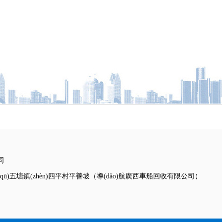
司
ū)五塘鎮(zhèn)四平村平善坡（導(dǎo)航廣西車船回收有限公司）