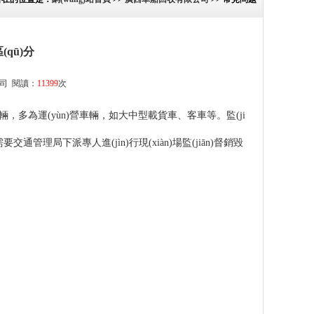
(qū)分
司
閱讀：
11399
次
的車輛，多為運(yùn)營車輛，如大中型載貨車、客車等。監(ji
要交通管理局下派專人進(jìn)行現(xiàn)場監(jiān)督銷毀