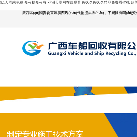
9.1人网站免费-夜夜操夜夜爽-亚洲天堂网在线观看-99久久99久久精品免费看蜜桃-
廣西區(qū)國資委直屬廣西現(xiàn)代物流集團(tuán)，下屬國有獨(dú)資企業
網(wǎng)站首頁
公司簡介
汽車回收