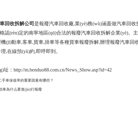
車回收拆解公司
是
報廢汽車回收廠
,業(yè)務(wù)涵蓋做汽
認(rèn)定的南寧地區(qū)合法的報廢汽車回收拆解企業(yè)。
機(jī)動車,客車,貨車,掛車等各種貨車報廢拆解,辦理報廢汽車回
理,在線預(yù)約,即呼即到。
：http://m.benduo88.com.cn/News_Show.asp?id=42
二手車保值率的重要因素有哪些？
ī)動車為什么要進(jìn)行報廢