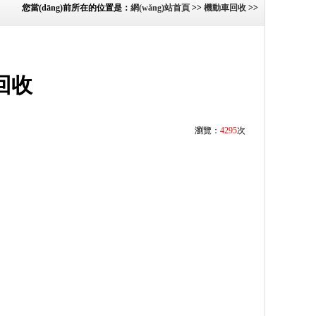
您當(dāng)前所在的位置是：
網(wǎng)站首頁
>>
機動車回收
>>
回收
瀏覽：
4295
次