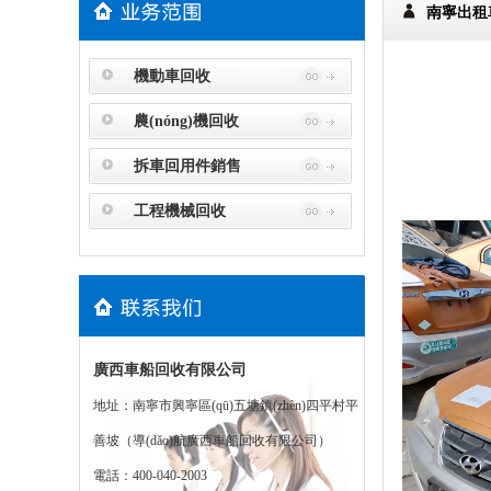
南寧出租
機動車回收
農(nóng)機回收
拆車回用件銷售
工程機械回收
廣西車船回收有限公司
地址：南寧市興寧區(qū)五塘鎮(zhèn)四平村平
善坡（導(dǎo)航廣西車船回收有限公司）
電話：400-040-2003