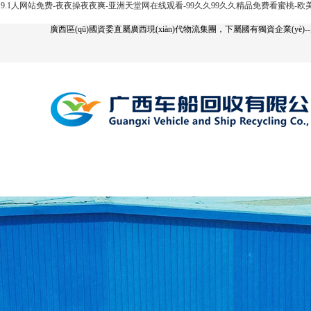
9.1人网站免费-夜夜操夜夜爽-亚洲天堂网在线观看-99久久99久久精品免费看蜜桃-
廣西區(qū)國資委直屬廣西現(xiàn)代物流集團，下屬國有獨資企業(yè)--
網(wǎng)站首頁
公司簡介
汽車回收