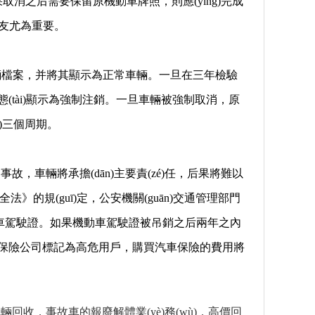
查。如果取消之后需要保留原機動車牌照，則應(yīng)完成
朋友尤為重要。
存車輛檔案，并將其顯示為正常車輛。一旦在三年檢驗
(tài)顯示為強制注銷。一旦車輛被強制取消，原
)三個周期。
，車輛將承擔(dān)主要責(zé)任，后果將難以
》的規(guī)定，公安機關(guān)交通管理部門
動車駕駛證。如果機動車駕駛證被吊銷之后兩年之內
將被保險公司標記為高危用戶，購買汽車保險的費用將
車輛回收，事故車的報廢解體業(yè)務(wù)，高價回