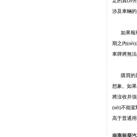
定的責(zé
涉及車輛的
如果報
期之內(n
車牌將無法
購買的
想象。如果車
將沒收并強
(nèi)
高于普通用
南寧報廢汽