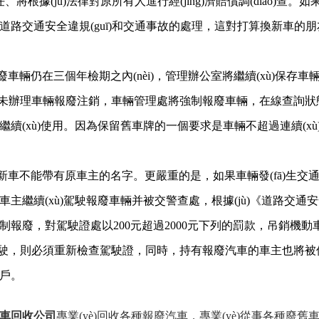
)任、將根據(jù)法律對原所有人進行經(jīng)濟賠償調(diào)
道路交通安全違規(guī)和交通事故的處理，這對打算換新車的
廢車輛仍在三個年檢期之內(nèi)，管理辦公室將繼續(xù)保
èi)未辦理車輛報廢注銷，車輛管理處將強制報廢車輛，在線查詢狀態
繼續(xù)使用。因為保留舊車牌的一個要求是車輛不超過連續(xù
新車不能帶有原車主的名字。更嚴重的是，如果車輛發(fā)生交通事故
主繼續(xù)駕駛報廢車輛并被交警查處，根據(jù)《道路交通安全法
制報廢，對駕駛證處以200元超過2000元下列的罰款，吊銷機
不能駕駛，則必須重新檢查駕駛證，同時，持有報廢汽車的車主也
戶。
車回收公司
專業(yè)回收各種報廢汽車，專業(yè)從事各種廢舊