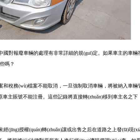
對報廢車輛的處理有非常詳細的規(guī)定。如果車主的車
些嗎？
案和稅務(wù)檔案不能取消，一旦強制取消車輛，將被納入車
，原車主賬號不能注冊。這些記錄將直接轉(zhuǎn)移到車主名之下
經(jīng)授權(quán)轉(zhuǎn)讓或出售之后在道路之上發(fā)現(