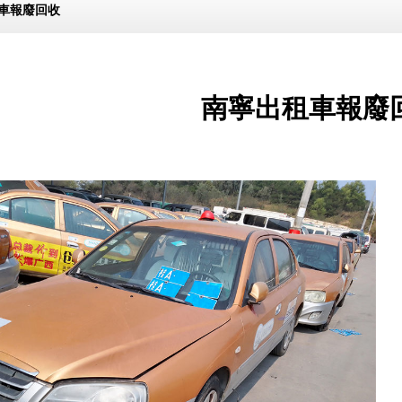
車報廢回收
南寧出租車報廢