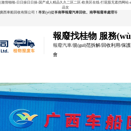
欧美激情啪啪-日日操日日操-国产成人精品久久二区二区-欧美区在线-打屁股无遮挡网站-a
品女
廣西車船回收有限公司
！專業(yè)從事
南寧報廢汽車回收
、
南寧報廢車處理
等
報廢找桂物 服務(w
報廢汽車
/規(guī)范拆解/回收利用/保護
會
回收展示
服務(wù)范圍
報廢現(xiàn)場
新