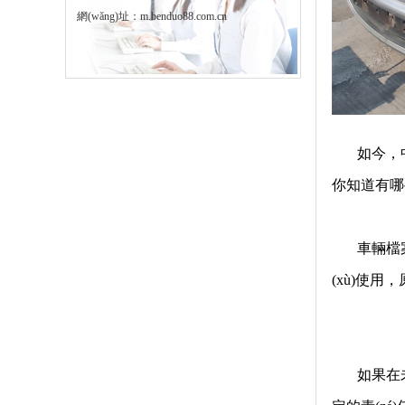
網(wǎng)址：
m.benduo88.com.cn
如今，中國
你知道有哪
車輛檔
(xù)使用
如果在未