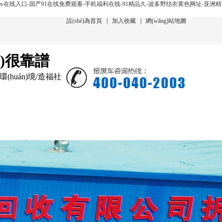
v在线入口-国产91在线免费观看-手机福利在线-91精品久-波多野结衣黄色网址-亚洲精
設(shè)為首頁
|
加入收藏
|
網(wǎng)站地圖
ù)很靠譜
環(huán)境/造福社
聞動態(tài)
在線回收
聯(lián)系我們