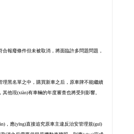
輛符合報廢條件但未被取消，將面臨許多問題問題，
輛管理黑名單之中，購買新車之后，原車牌不能繼續
，其他現(xiàn)有車輛的年度審查也將受到影響。
xiàn)，應(yīng)直接追究原車主違反治安管理規(guī)