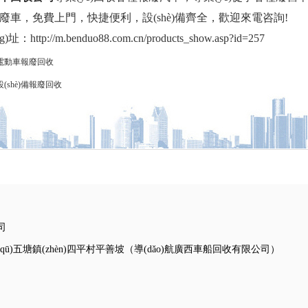
廢車，免費上門，快捷便利，設(shè)備齊全，歡迎來電咨詢!
：http://m.benduo88.com.cn/products_show.asp?id=257
電動車報廢回收
(shè)備報廢回收
司
ū)五塘鎮(zhèn)四平村平善坡（導(dǎo)航廣西車船回收有限公司）