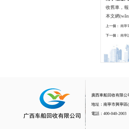
收舊車，報
本文網(wǎng)址
上一個：
南寧
下一個：
南寧設
廣西車船回收有限公
地址：南寧市興寧區(q
電話：400-040-2003