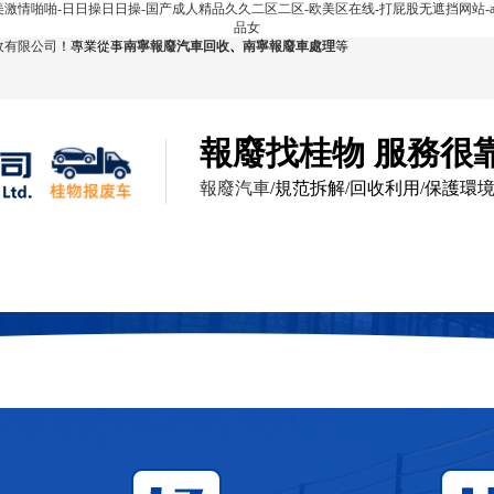
欧美激情啪啪-日日操日日操-国产成人精品久久二区二区-欧美区在线-打屁股无遮挡网站-a
品女
收有限公司
！專業從事
南寧報廢汽車回收
、
南寧報廢車處理
等
報廢找桂物 服務很
報廢汽車
/規范拆解/回收利用/保護環
回收展示
服務范圍
報廢現場