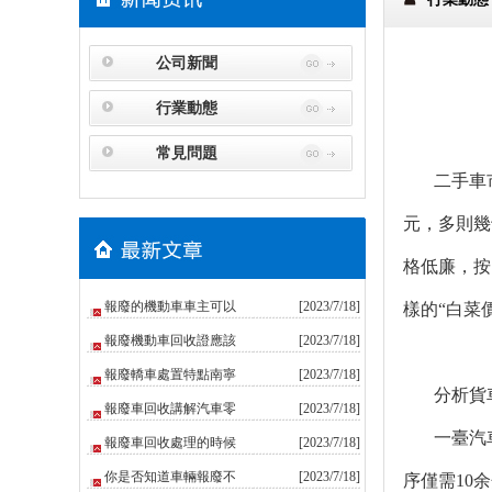
公司新聞
行業動態
常見問題
二手車市場
元，
格低廉，按照
報廢的機動車車主可以
[2023/7/18]
樣的“白菜
報廢機動車回收證應該
[2023/7/18]
報廢轎車處置特點南寧
[2023/7/18]
分析貨
報廢車回收講解汽車零
[2023/7/18]
一臺汽
報廢車回收處理的時候
[2023/7/18]
你是否知道車輛報廢不
[2023/7/18]
序僅需10余