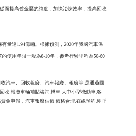
，從而提高舊金屬的純度，加快冶煉效率，提高回收
量達1.94億輛。根據預測，2020年我國汽車保
車的使用年限一般為8-10年，參考行駛里程為50-60
回收汽車、回收報廢、汽車報廢、報廢等,是通過國
車回收,報廢車輛補貼咨詢,轎車,大中小型機動車,客
申報，汽車報廢估價.價格合理,在線預約,即呼