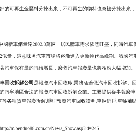
部的可再生金屬料分揀出來，不可再生的物料也會被分揀出來
年中國新車銷量達2802.8萬輛，居民購車需求依然旺盛，同時汽車保有
億量，這意味著汽車市場將逐漸進入更新換代高峰期。我國汽
隨著汽車保有量的持續增長，廢舊汽車報廢量也將相應大幅增加。
車回收拆解公司
是
報廢汽車回收廠
,業務涵蓋做汽車回收拆解、
的南寧地區合法的報廢汽車回收拆解企業。主要提供從事報廢
車等各種貨車報廢拆解,辦理報廢汽車回收證明,車輛銷戶,車輛補貼資金
://m.benduo88.com.cn/News_Show.asp?id=245