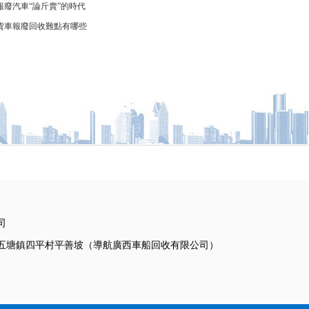
報廢汽車“論斤賣”的時代
貨車報廢回收難點有哪些
司
五塘鎮四平村平善坡（導航廣西車船回收有限公司）