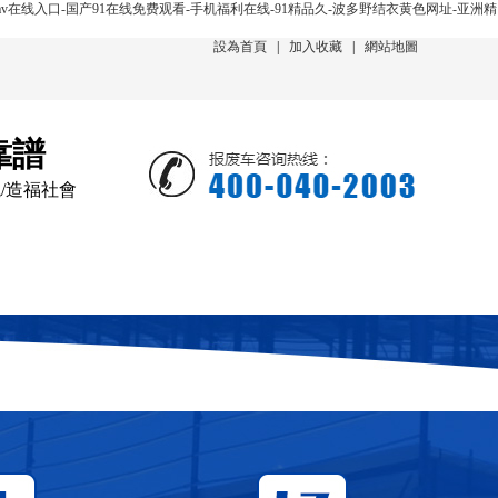
v在线入口-国产91在线免费观看-手机福利在线-91精品久-波多野结衣黄色网址-亚洲精
設為首頁
|
加入收藏
|
網站地圖
靠譜
境/造福社會
新聞動態
在線回收
聯系我們