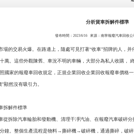
分析貨車拆解件標準
發布時間：2023/6/16 來源：
南寧報廢汽車回收公
的交易火爆。在路邊上，隨處可見打著“收車”招牌的人，
多則幾十萬。這些外觀陳舊、車況不明的車輛，大部分為私人收購
國家的報廢車回收規定，正規企業回收企業回收報廢車價格一般按重量計
價”顯然沒有吸引力。
車拆解件標準
車從拆除汽車輪胎和發動機、清理干凈汽油、在報廢汽車破碎分揀生產
分鐘。整個生產流程是物料→撕碎機→破碎機，通過撕碎，破碎，