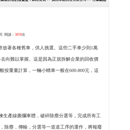
司
閱讀：
3859
次
并停放著各種舊車，供人挑選。這些二手車少則1萬
， 終去向難以掌握。這是因為正規拆解企業的回收價
算，一輛小轎車一般在600-800元，這
線撕爛車體，破碎除塵分選等，完成所有工
除塵，傳輸，分選等一道道工序的運作，將報廢