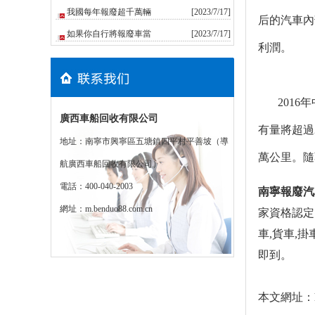
我國每年報廢超千萬輛
[2023/7/17]
后的汽車內
如果你自行將報廢車當
[2023/7/17]
利潤。
2016
廣西車船回收有限公司
有量將超過2
地址：南寧市興寧區五塘鎮四平村平善坡（導
萬公里。
航廣西車船回收有限公司）
電話：400-040-2003
南寧報廢汽
網址：
m.benduo88.com.cn
家資格認定
車,貨車,掛
即到。
本文網址：http