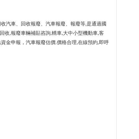
回收汽車、回收報廢、汽車報廢、報廢等,是通過國
收,報廢車輛補貼咨詢,轎車,大中小型機動車,客
貼資金申報，汽車報廢估價.價格合理,在線預約,即呼