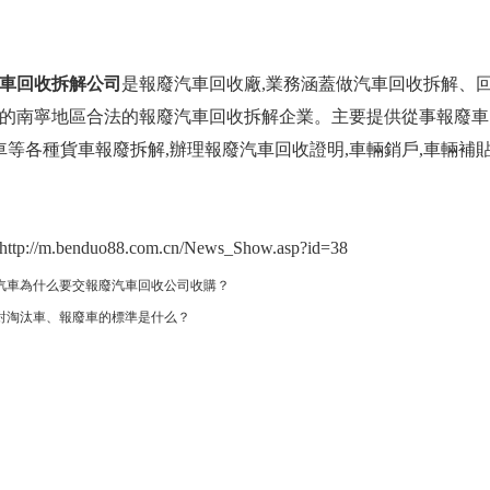
車回收拆解公司
是
報廢汽車回收廠
,業務涵蓋做汽車回收拆解、
的南寧地區合法的報廢汽車回收拆解企業。主要提供從事報廢車回
掛車等各種貨車報廢拆解,辦理報廢汽車回收證明,車輛銷戶,車輛補
://m.benduo88.com.cn/News_Show.asp?id=38
汽車為什么要交報廢汽車回收公司收購？
對淘汰車、報廢車的標準是什么？