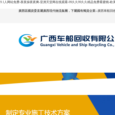
9.1人网站免费-夜夜操夜夜爽-亚洲天堂网在线观看-99久久99久久精品免费看蜜桃-
廣西區國資委直屬廣西現代物流集團，下屬國有獨資企業--
廣西車船回
網站首頁
公司簡介
汽車回收