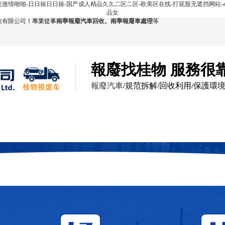
欧美激情啪啪-日日操日日操-国产成人精品久久二区二区-欧美区在线-打屁股无遮挡网站-a
品女
收有限公司
！專業從事
南寧報廢汽車回收
、
南寧報廢車處理
等
報廢找桂物 服務很
報廢汽車
/規范拆解/回收利用/保護環
回收展示
服務范圍
報廢現場