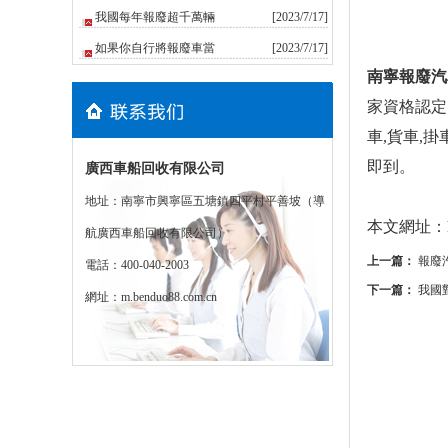
我國每年報廢超千萬輛
[2023/7/17]
如果你自行將報廢車當
[2023/7/17]
南寧報廢汽
家資格認定
車,貨車,
即到。
廣西車船回收有限公司
地址：南寧市興寧區五塘鎮四平村平善坡（導
本文網址：http
航廣西車船回收有限公司）
上一篇：
報廢
電話：400-040-2003
下一篇：
我國
網址：
m.benduo88.com.cn