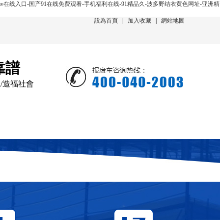
v在线入口-国产91在线免费观看-手机福利在线-91精品久-波多野结衣黄色网址-亚洲精
設為首頁
|
加入收藏
|
網站地圖
靠譜
境/造福社會
新聞動態
在線回收
聯系我們