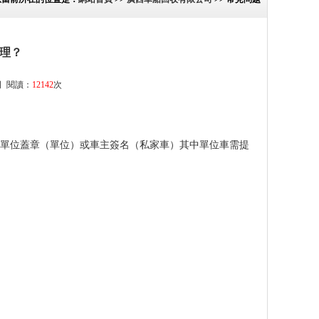
理？
司
閱讀：
12142
次
單位蓋章（單位）或車主簽名（私家車）其中單位車需提