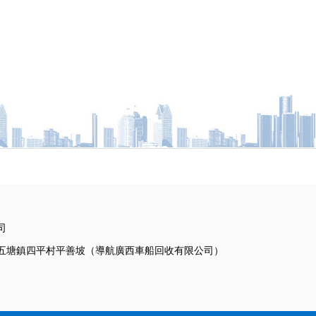
司
五塘鎮四平村平善坡（導航廣西車船回收有限公司）